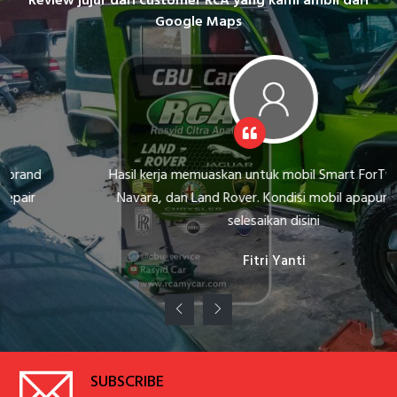
Review jujur dari customer RcA yang kami ambil dari
Google Maps
Hasil kerja memuaskan untuk mobil Smart ForTwo saya,
Navara, dan Land Rover. Kondisi mobil apapun bisa di
selesaikan disini
Fitri Yanti
SUBSCRIBE